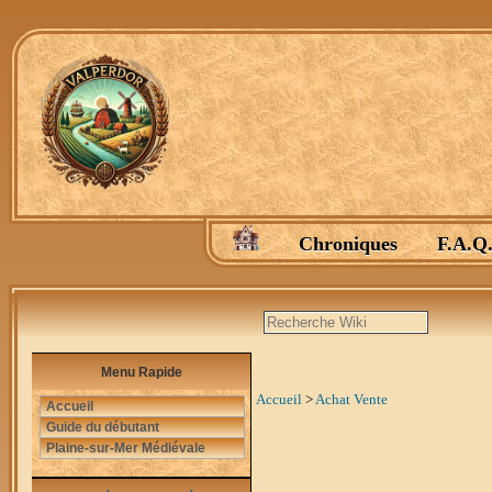
Chroniques
F.A.Q
Menu Rapide
Accueil
>
Achat Vente
Accueil
Guide du débutant
Plaine-sur-Mer Médiévale