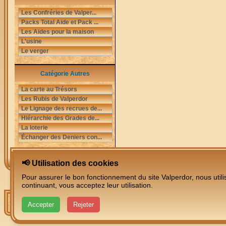
Les Confréries de Valper...
Packs Total Aide et Pack ...
Les Aides pour la maison
L'usine
Le verger
Catégorie Autres
La carte au Trésors
Les Rubis de Valperdor
Le Lignage des recrues de...
Hiérarchie des Grades de...
La loterie
Échanger des Deniers con...
📢 Utilisation des cookies
Pour assurer le bon fonctionnement du site Valperdor, nous utili
continuant, vous acceptez leur utilisation.
Accepter
Rejeter
Nous suivre sur :
|
|
|