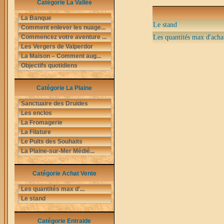
Catégorie La Vallée
La Banque
Le stand
Comment enlever les nuage...
Commencez votre aventure ...
Les quantités max d'achat
Les Vergers de Valperdor
La Maison – Comment aug...
Objectifs quotidiens
Catégorie La Plaine
Sanctuaire des Druides
Les enclos
La Fromagerie
La Filature
Le Puits des Souhaits
La Plaine-sur-Mer Médié...
Catégorie Achat Vente
Les quantités max d'...
Le stand
Catégorie Entraide