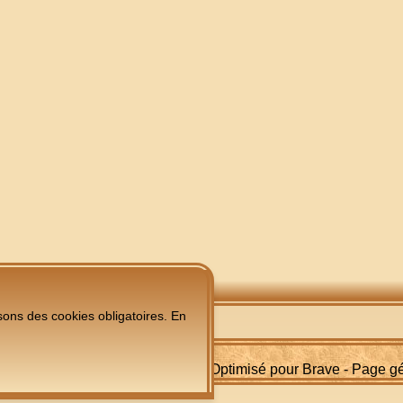
sons des cookies obligatoires. En
| Créé pour Valperdor - Site Optimisé pour Brave - Page 